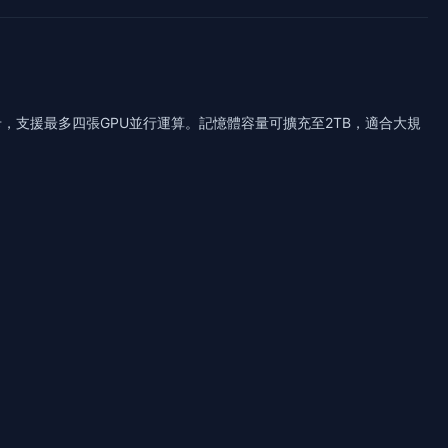
代繪圖卡，支援最多四張GPU並行運算。記憶體容量可擴充至2TB，適合大規