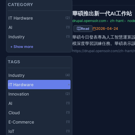
CATEGORY
華碩推出新一代AI工作站
IT Hardware
(2)
drupal.opensolr.com
zh-hant
nod
›
›
AI
(1)
2026-04-24
Read
Industry
(1)
華碩今日發表專為人工智慧運算設計的
模深度學習訓練任務。華碩表示
+ Show more
https://drupal.opensolr.com/zh-hant
TAGS
Industry
(4)
IT Hardware
×
Innovation
(2)
AI
(1)
Cloud
(1)
E-Commerce
(1)
IoT
(1)