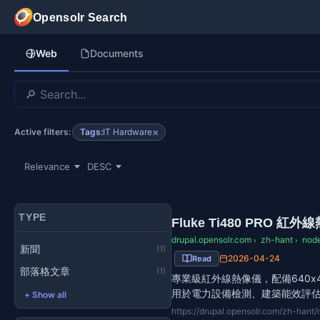
移至主內容
Opensolr Search
Web
Documents
×
Tags:
IT Hardware
Active filters:
TYPE
Fluke Ti480 PRO 紅
drupal.opensolr.com
zh-hant
nod
›
›
新聞
(1)
2026-04-24
Read
部落格文章
(1)
專業級紅外線熱像儀，配備640x4
用於電力設備檢測、建築能效評
+ Show all
https://drupal.opensolr.com/zh-hant