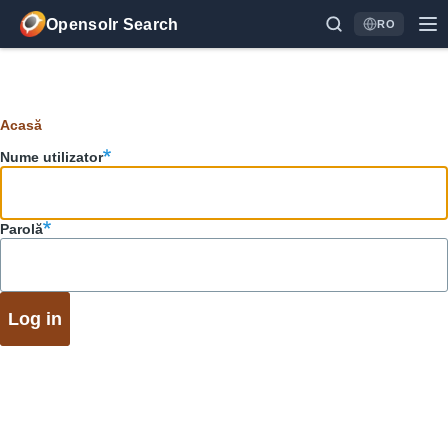
Sari la conținutul principal
Opensolr Search
RO
Language
Breadcrumb
Acasă
Filele
Nume utilizator
principale
Parolă