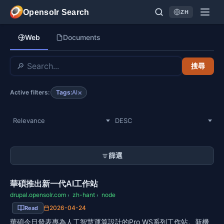
移至主內容
Opensolr Search
ZH
Language
Web
Documents
搜尋
×
Tags:
AI
Active filters:
篩選
華碩推出新一代AI工作站
drupal.opensolr.com
zh-hant
node
›
›
2026-04-24
Read
華碩今日發表專為人工智慧運算設計的Pro WS系列工作站。新機